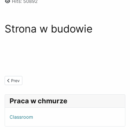
Hits: 50892
Strona w budowie
Previous article: NSP - zapisy
Prev
Praca w chmurze
Classroom